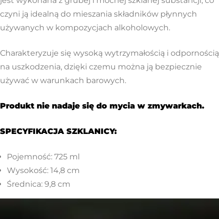
jest wykonana z grubej i mocnej szklanej substancji, co
czyni ją idealną do mieszania składników płynnych
używanych w kompozycjach alkoholowych.
Charakteryzuje się wysoką wytrzymałością i odpornością
na uszkodzenia, dzięki czemu można ją bezpiecznie
używać w warunkach barowych.
Produkt nie nadaje się do mycia w zmywarkach.
SPECYFIKACJA SZKLANICY:
Pojemność: 725 ml
Wysokość: 14,8 cm
Średnica: 9,8 cm