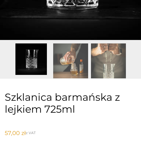
Szklanica barmańska z
lejkiem 725ml
57,00
zł
z VAT