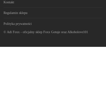
Kontakt
Regulamin sklepu
Polityka prywatności
© Adi Foxx - oficjalny sklep Foxx Gotuje oraz Alkoholove101