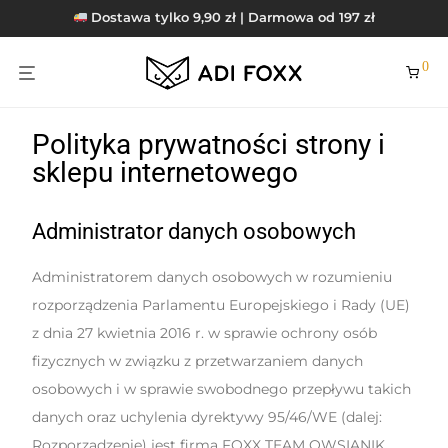
Dostawa tylko 9,90 zł | Darmowa od 197 zł
0
Polityka prywatności strony i
sklepu internetowego
Administrator danych osobowych
Administratorem danych osobowych w rozumieniu
rozporządzenia Parlamentu Europejskiego i Rady (UE)
z dnia 27 kwietnia 2016 r. w sprawie ochrony osób
fizycznych w związku z przetwarzaniem danych
osobowych i w sprawie swobodnego przepływu takich
danych oraz uchylenia dyrektywy 95/46/WE (dalej:
Rozporządzenie) jest firma FOXX TEAM OWSIANIK