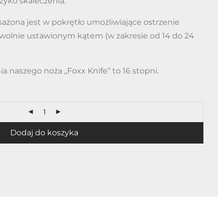
yzyko skaleczenia.
sażona jest w pokrętło umożliwiające ostrzenie
owolnie ustawionym kątem (w zakresie od 14 do 24
naszego noża „Foxx Knife” to 16 stopni.
Dodaj do koszyka