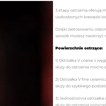
3 etapy ostrzenia oferują 
uszkodzonych krawędzi ora
Dzięki zastosowaniu odporn
sposób możesz naostrzyć 
Powierzchnie ostrzące:
1) Ostrzałka V coarse z węg
służy do ostrzenia mocno s
2) Ostrzałka V fine ceramic
służy do szybkiego podostr
3) Jednostronna ostrzałka 
służy do ostrzenia nożycze