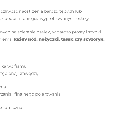
możliwość naostrzenia bardzo tępych lub
z podostrzenie już wyprofilowanych ostrzy.
ych na ścieranie osełek, w bardzo prosty i szybki
niemal
każdy nóż, nożyczki, tasak czy scyzoryk.
lika wolframu:
tępionej krawędzi,
zna:
zania i finalnego polerowania,
ceramiczna:
k.