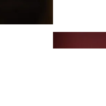
 włóż ostrze noża w
azie potrzeby powtórz
 ostrza w kolejnym
 aby się nie skaleczyć.
inki stali, będą
wia.