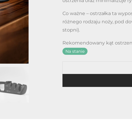
ostrzenia oraz minimalizuje r
Co ważne – ostrzałka ta wypo
różnego rodzaju noży, pod d
stopni).
Rekomendowany kąt ostrzenia 
Na stanie