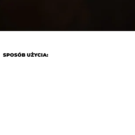
SPOSÓB UŻYCIA:
Umieść ostrzałkę na stabilnej powierzchni, następnie
otwór oraz przesuń całe ostrze ciągnąc do siebie (w r
czynność kilka razy),
w kolejnym etapie wygładź nóż poprzez przesuwanie
otworze,
na koniec wytrzyj miękką ściereczką ostrze, uważając,
To bardzo ważny krok – pamiętaj, że po ostrzeniu, drob
znajdować się na nożu, co jest niebezpieczne dla zdro