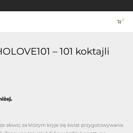
0
LOVE101 – 101 koktajli
iżej.
ze słowo, za którym kryje się świat przygotowywania