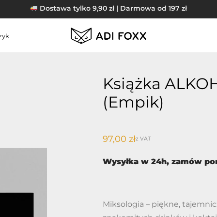
Dostawa tylko 9,90 zł | Darmowa od 197 zł
zyk
Książka ALKOHO
(Empik)
97,00
zł
z VAT
Wysyłka w 24h, zamów pon
Miksologia – piękne, tajemnic