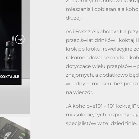
znakomitych drinków i koktajl
mieszania i dobierania alkoho
dłużej.
Adi Foxx z Alkoholove101 przy
przez świat drinków i koktajli
krok po kroku, rewelacyjne zd
rekomendowane marki alkoholi
dotyczące wielu przepisów – 
znajomych, a dodatkowo będz
w jednym miejscu, bez potrz
na wieczór.
„Alkoholove101 – 101 koktajli
miksologię, tych rozpoczynaj
specjalistów w tej dziedzinie.