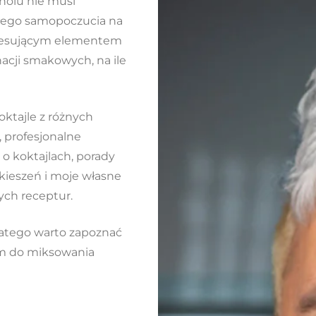
oholu nie musi
złego samopoczucia na
teresującym elementem
acji smakowych, na ile
oktajle z różnych
, profesjonalne
 o koktajlach, porady
kieszeń i moje własne
ch receptur.
dlatego warto zapoznać
em do miksowania