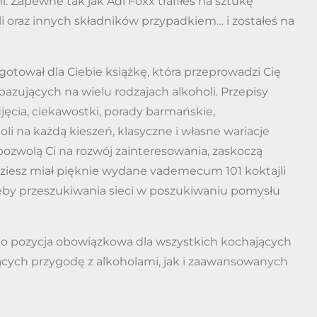
i. Zapewne tak jak Adi Foxx trafiłeś na sztukę
li oraz innych składników przypadkiem… i zostałeś na
gotował dla Ciebie książkę, która przeprowadzi Cię
 bazujących na wielu rodzajach alkoholi. Przepisy
jęcia, ciekawostki, porady barmańskie,
 na każdą kieszeń, klasyczne i własne wariacje
pozwolą Ci na rozwój zainteresowania, zaskoczą
iesz miał pięknie wydane vademecum 101 koktajli
eby przeszukiwania sieci w poszukiwaniu pomysłu
” to pozycja obowiązkowa dla wszystkich kochających
ących przygodę z alkoholami, jak i zaawansowanych