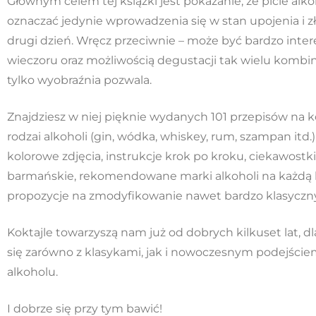
Głównym celem tej książki jest pokazanie, że picie alk
oznaczać jedynie wprowadzenia się w stan upojenia i 
drugi dzień. Wręcz przeciwnie – może być bardzo in
wieczoru oraz możliwością degustacji tak wielu kombin
tylko wyobraźnia pozwala.
Znajdziesz w niej pięknie wydanych 101 przepisów na k
rodzai alkoholi (gin, wódka, whiskey, rum, szampan itd.)
kolorowe zdjęcia, instrukcje krok po kroku, ciekawostki
barmańskie, rekomendowane marki alkoholi na każdą 
propozycje na zmodyfikowanie nawet bardzo klasyczny
Koktajle towarzyszą nam już od dobrych kilkuset lat, 
się zarówno z klasykami, jak i nowoczesnym podejści
alkoholu.
I dobrze się przy tym bawić!