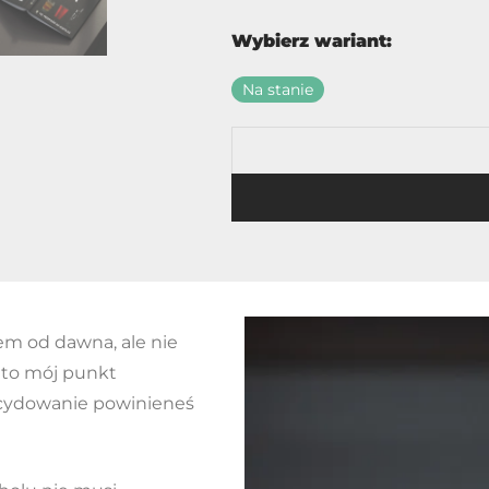
Wybierz wariant:
Na stanie
ałem od dawna, ale nie
t to mój punkt
zdecydowanie powinieneś