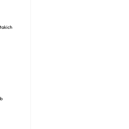
takich
ub