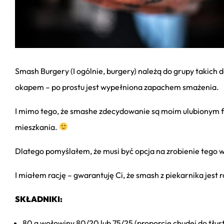
Smash Burgery (I ogólnie, burgery) należą do grupy takich d
okapem – po prostu jest wypełniona zapachem smażenia.
I mimo tego, że smashe zdecydowanie są moim ulubionym fa
mieszkania.
Dlatego pomyślałem, że musi być opcja na zrobienie tego w
I miałem rację – gwarantuję Ci, że smash z piekarnika jest rów
SKŁADNIKI:
80 g wołowiny 80/20 lub 75/25 (proporcje chudej do tłust