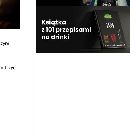
pszym
ietrzyć