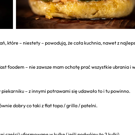
ań, które – niestety – powodują, że cała kuchnia, nawet z najle
st foodem – nie zawsze mam ochotę prać wszystkie ubrania i w
 piekarniku – z innymi potrawami się udawało to i tu powinno.
nie dobry co taki z flat topa / grilla / patelni.
ej części) uformowane w kulkę (jeśli podwójny to 2 kulki)