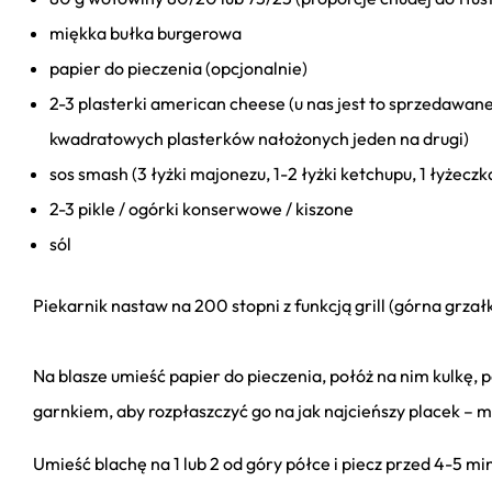
miękka bułka burgerowa
papier do pieczenia (opcjonalnie)
2-3 plasterki american cheese (u nas jest to sprzedawan
kwadratowych plasterków nałożonych jeden na drugi)
sos smash (3 łyżki majonezu, 1-2 łyżki ketchupu, 1 łyżeczk
2-3 pikle / ogórki konserwowe / kiszone
sól
Piekarnik nastaw na 200 stopni z funkcją grill (górna grza
Na blasze umieść papier do pieczenia, połóż na nim kulkę, 
garnkiem, aby rozpłaszczyć go na jak najcieńszy placek – m
Umieść blachę na 1 lub 2 od góry półce i piecz przed 4-5 mi