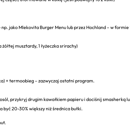
e np. jako Mlekovita Burger Menu lub przez Hochland – w formie 
a żółtej musztardy, 1 łyżeczka srirachy)
łka) + termoobieg – zazwyczaj ostatni program.
posól, przykryj drugim kawałkiem papieru i dociśnij smasherką l
a być 20-30% większy niż średnica bułki.
nut.