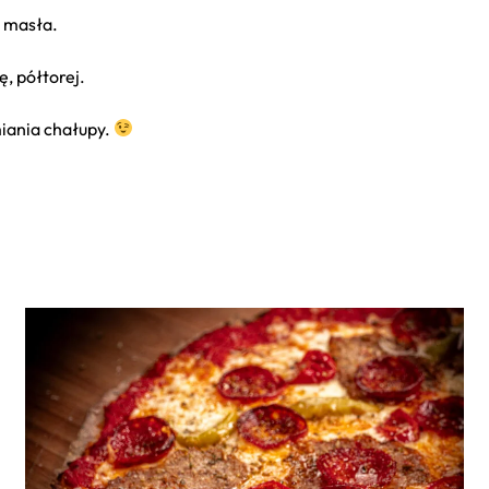
ą masła.
ę, półtorej.
iania chałupy.