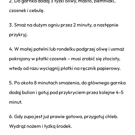
2. Do garnka dodaj 3 łyżki oliwy, masło, ziemniaki,
czosnek i cebulę.
3. Smaż na dużym ogniu przez 2 minuty, a następnie
przykryj.
4. W małej patelni lub rondelku podgrzej oliwę i usmaż
pokrojony w płatki czosnek – musi zrobić się złocisty,
wtedy od razu wyciągnij płatki na ręcznik papierowy.
5. Po około 8 minutach smażenia, do głównego garnka
dodaj bulion i gotuj pod przykryciem przez kolejne 4-5
minut.
6. Gdy zupa jest już prawie gotowa, przygotuj chleb.
Wydrąż nożem i łyżką środek.