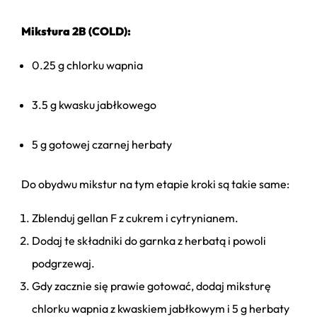
Mikstura 2B (COLD):
0.25 g chlorku wapnia
3.5 g kwasku jabłkowego
5 g gotowej czarnej herbaty
Do obydwu mikstur na tym etapie kroki są takie same:
Zblenduj gellan F z cukrem i cytrynianem.
Dodaj te składniki do garnka z herbatą i powoli
podgrzewaj.
Gdy zacznie się prawie gotować, dodaj miksturę
chlorku wapnia z kwaskiem jabłkowym i 5 g herbaty