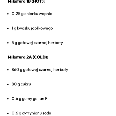
Mikstura 1B (HOT):
0.25 g chlorku wapnia
1 g kwasku jabłkowego
5 g gotowej czarnej herbaty
Mikstura 2A (COLD):
860 g gotowej czarnej herbaty
80 g cukru
0.6 g gumy gellan F
0.6 g cytrynianu sodu