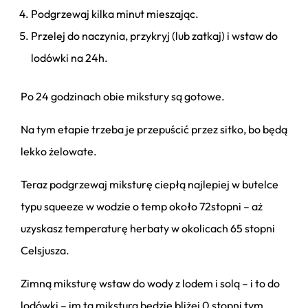
Podgrzewaj kilka minut mieszając.
Przelej do naczynia, przykryj (lub zatkaj) i wstaw do
lodówki na 24h.
Po 24 godzinach obie mikstury są gotowe.
Na tym etapie trzeba je przepuścić przez sitko, bo będą
lekko żelowate.
Teraz podgrzewaj miksturę ciepłą najlepiej w butelce
typu squeeze w wodzie o temp około 72stopni – aż
uzyskasz temperaturę herbaty w okolicach 65 stopni
Celsjusza.
Zimną miksturę wstaw do wody z lodem i solą – i to do
lodówki – im ta mikstura będzie bliżej 0 stopni tym