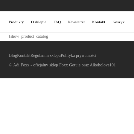
Produkty
O sklepie
FAQ
Newsletter
Kontakt
Koszyk
[show_product_catalog]
Blog
Kontakt
Regulamin sklepu
Polityka prywatności
© Adi Foxx - oficjalny sklep Foxx Gotuje oraz Alkoholove101