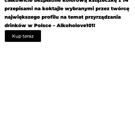
całkowicie bezpłatnie kolorową książeczkę z 14
przepisami na koktajle wybranymi przez twórcę
największego profilu na temat przyrządzania
drinków w Polsce – Alkoholove101!
Kup teraz