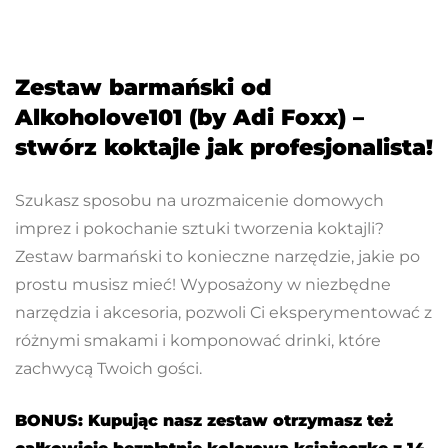
Zestaw barmański od
Alkoholove101 (by Adi Foxx) –
stwórz koktajle jak profesjonalista!
Szukasz sposobu na urozmaicenie domowych
imprez i pokochanie sztuki tworzenia koktajli?
Zestaw barmański to konieczne narzędzie, jakie po
prostu musisz mieć! Wyposażony w niezbędne
narzędzia i akcesoria, pozwoli Ci eksperymentować z
różnymi smakami i komponować drinki, które
zachwycą Twoich gości.
BONUS: Kupując nasz zestaw otrzymasz też