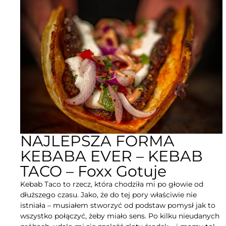
NAJLEPSZA FORMA
KEBABA EVER – KEBAB
TACO – Foxx Gotuje
Kebab Taco to rzecz, która chodziła mi po głowie od
dłuższego czasu. Jako, że do tej pory właściwie nie
istniała – musiałem stworzyć od podstaw pomysł jak to
wszystko połączyć, żeby miało sens. Po kilku nieudanych