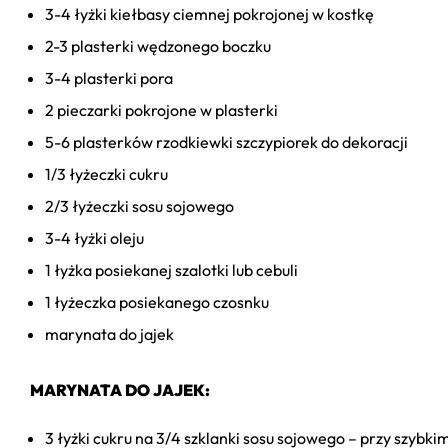
3-4 łyżki kiełbasy ciemnej pokrojonej w kostkę
2-3 plasterki wędzonego boczku
3-4 plasterki pora
2 pieczarki pokrojone w plasterki
5-6 plasterków rzodkiewki szczypiorek do dekoracji
1/3 łyżeczki cukru
2/3 łyżeczki sosu sojowego
3-4 łyżki oleju
1 łyżka posiekanej szalotki lub cebuli
1 łyżeczka posiekanego czosnku
marynata do jajek
MARYNATA DO JAJEK:
3 łyżki cukru na 3/4 szklanki sosu sojowego – przy szybk