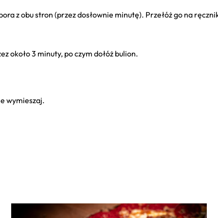
pora z obu stron (przez dosłownie minutę). Przełóż go na ręczni
zez około 3 minuty, po czym dołóż bulion.
ie wymieszaj.