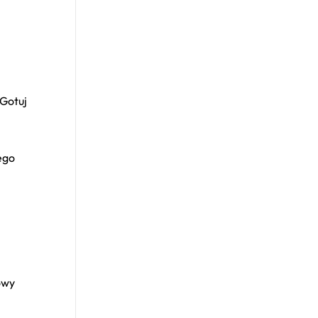
 Gotuj
ego
owy