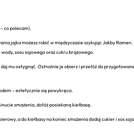
ć – co polecam).
owania jajka możesz robić w międzyczasie szykując Jakby Ramen.
ę wody, sosu sojowego oraz cukru brązowego.
i daj mu ostygnąć. Ostrożnie je obierz i przełóż do przygotowan
lodem – estetycznie się powykręca.
inucie smażenia, dołóż posiekaną kiełbasę.
ierowy, a do kiełbasy na koniec smażenia dodaj cukier i sos soj