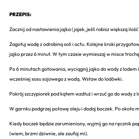
PRZEPIS:
Zacznij od nastawienia jajka (jajek, jeśli robisz większą iloś
Zagotuj wodę z odrobiną soli i octu. Kolejne kroki przygot
jajko przez 6 minut. W tym czasie wymieszaj w misce troch
Po 6 minutach gotowania, wyciągnij jajko do wody z lodem 
wcześniej sosu sojowego z wodą. Wstaw do lodówki.
Pokrój szczypiorek pod kątem wzdłuż i wrzuć go do wody z 
W garnku podgrzej połowę oleju i dodaj boczek. Po około m
Kiedy boczek będzie zarumieniony, wyjmij go na ręcznik pap
(wiem, brzmi dziwnie, ale zaufaj mi).